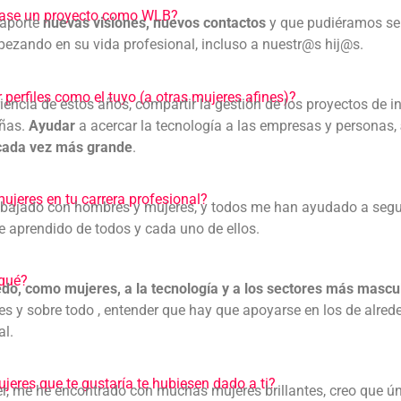
rtase un proyecto como WLB?
aporte
nuevas visiones, nuevos contactos
y que pudiéramos se
ezando en su vida profesional, incluso a nuestr@s hij@s.
perfiles como el tuyo (a otras mujeres afines)?
iencia de estos años, compartir la gestión de los proyectos de 
eñas.
Ayudar
a acercar la tecnología a las empresas y personas,
 cada vez más grande
.
jeres en tu carrera profesional?
trabajado con hombres y mujeres, y todos me han ayudado a segu
e aprendido de todos y cada uno de ellos.
 qué?
do, como mujeres, a la tecnología y a los sectores más mascu
 y sobre todo , entender que hay que apoyarse en los de alrede
al.
jeres que te gustaría te hubiesen dado a ti?
ujer, me he encontrado con muchas mujeres brillantes, creo que