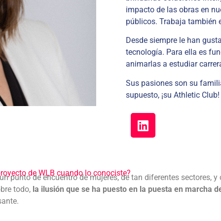
impacto de las obras en nue
públicos. Trabaja también 
Desde siempre le han gusta
tecnología. Para ella es fu
animarlas a estudiar carre
Sus pasiones son su familia,
supuesto, ¡su Athletic Club!
 proyecto de WLB cuando lo conociste?
 un punto de encuentro de mujeres, de tan diferentes sectores, 
obre todo,
la ilusión que se ha puesto en la puesta en marcha d
sante.