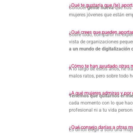
¿Qué te gustaría que (te) apo
Conocer
gente nueva
que nos 
mujeres jóvenes que están emp
¿Qué crees que pueden aportar 
Sobre todo, compartir mi exper
vista de organizaciones pequ
a un mundo de digitalización
¿Cómo te han ayudado otras mu
A lo largo de estos años, he 
malos ratos, pero sobre todo h
¿A qué mujeres admiras y por
Tenemos que quitarnos el mie
cada momento con lo que haces
profesional ni a tu vida person
¿Qué consejo darías a otras mu
Es difícil elegir a solo una m